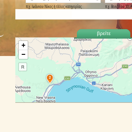
π.χ. Ιωάννου Νίκος ή τίτλος κατηγορίας
π.χ. Βενιζέλου 10
+
−
R
2