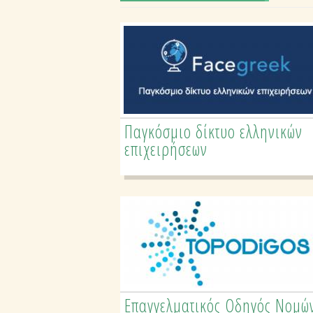
Παγκόσμιο δίκτυο ελληνικών
Επαγγελματικός Οδηγός
επιχειρήσεων
Ειδικοτήτων Ελλάδας
Επαγγελματικός Οδηγός Νομώ
Τουριστικός Οδηγός Νομών &