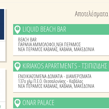
Αποτελέσματα
LIQUID BEACH BAR
1
BEACH BAR
ΠΑΡΑΛΙΑ ΑΜΜΟΛΟΦΟΙ,ΝΕΑ ΠΕΡΑΜΟΣ
ΝΕΑ ΠΕΡΑΜΟΣ ΚΑΒΑΛΑΣ
,
ΚΑΒΑΛΑ
,
ΜΑΚΕΔΟΝΙΑ
KIRIAKOS APARTMENTS - ΤΣΙΠΙΖΙΔΗΣ
2
ΕΝΟΙΚΙΑΖΟΜΕΝΑ ΔΩΜΑΤΙΑ - ΔΙΑΜΕΡΙΣΜΑΤΑ
137ο χλμ Π.Ε.Ο. Θεσσαλονίκης - Καβάλας
ΝΕΑ ΠΕΡΑΜΟΣ ΚΑΒΑΛΑΣ
,
ΚΑΒΑΛΑ
,
ΜΑΚΕΔΟΝΙΑ
ONAR PALACE
3
ν