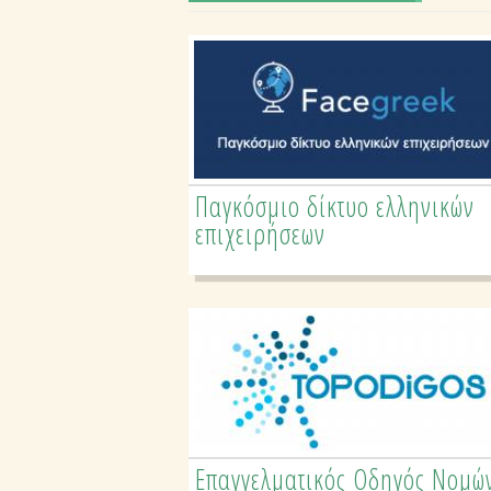
Παγκόσμιο δίκτυο ελληνικών
Επαγγελματικός Οδηγός
επιχειρήσεων
Ειδικοτήτων Ελλάδας
Επαγγελματικός Οδηγός Νομώ
Τουριστικός Οδηγός Νομών &