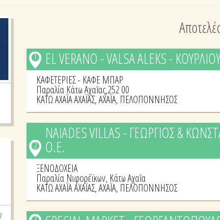
Αποτελέ
EL VERANO - VALSA ALEKS - ΚΟΥΡΛΙΟ
1
ΚΑΦΕΤΕΡΙΕΣ - ΚΑΦΕ ΜΠΑΡ
Παραλία Κάτω Αχαΐας,252 00
ΚΑΤΩ ΑΧΑΪΑ ΑΧΑΪΑΣ
,
ΑΧΑΪΑ
,
ΠΕΛΟΠΟΝΝΗΣΟΣ
NAIADES VILLAS - ΓΕΩΡΓΙΟΣ & ΚΩΝ
Ο.Ε.
2
ΞΕΝΟΔΟΧΕΙΑ
Παραλία Νιφορέϊκων, Κάτω Αχαΐα
ΚΑΤΩ ΑΧΑΪΑ ΑΧΑΪΑΣ
,
ΑΧΑΪΑ
,
ΠΕΛΟΠΟΝΝΗΣΟΣ
ν
3