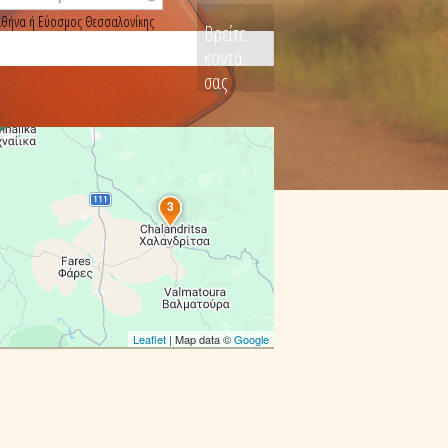
, Αθήνα ή Εύοσμος Θεσσαλονίκης
Βρείτε
κοντά
σας
3
Leaflet
| Map data ©
Google