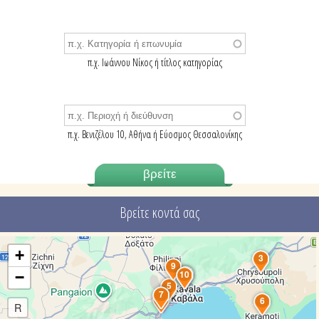
π.χ. Ιωάννου Νίκος ή τίτλος κατηγορίας
π.χ. Βενιζέλου 10, Αθήνα ή Εύοσμος Θεσσαλονίκης
Βρείτε κοντά σας
+
3
9
8
10
4
−
5
7
1
6
R