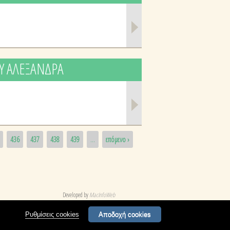
Υ ΑΛΕΞΑΝΔΡΑ
436
437
438
439
…
επόμενο ›
Developed by
MacInfoWeb
Ρυθμίσεις cookies
Αποδοχή cookies