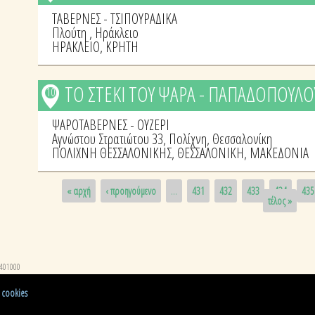
ΤΑΒΕΡΝΕΣ - ΤΣΙΠΟΥΡΑΔΙΚΑ
Πλούτη , Ηράκλειο
ΗΡΑΚΛΕΙΟ
,
ΚΡΗΤΗ
ΤΟ ΣΤΕΚΙ ΤΟΥ ΨΑΡΑ - ΠΑΠΑΔΟΠΟΥΛΟ
10
ΨΑΡΟΤΑΒΕΡΝΕΣ - ΟΥΖΕΡΙ
Αγνώστου Στρατιώτου 33, Πολίχνη, Θεσσαλονίκη
ΠΟΛΙΧΝΗ ΘΕΣΣΑΛΟΝΙΚΗΣ
,
ΘΕΣΣΑΛΟΝΙΚΗ
,
ΜΑΚΕΔΟΝΙΑ
Pages
« αρχή
‹ προηγούμενο
…
431
432
433
434
435
τέλος »
3401000
 cookies