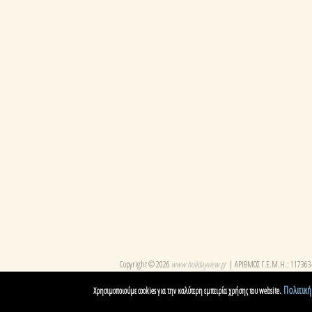
Copyright © 2026
www.holidayview.gr
ΑΡΙΘΜΟΣ Γ.Ε.Μ.Η.: 11736
Πολιτική
Χρησιμοποιούμε cookies για την καλύτερη εμπειρία χρήσης του website.