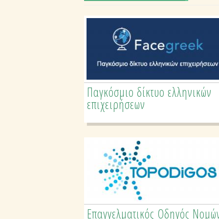
Παγκόσμιο δίκτυο ελληνικών
Επαγγελματικός Οδηγός
επιχειρήσεων
Ειδικοτήτων Ελλάδας
Επαγγελματικός Οδηγός Νομώ
Τουριστικός Οδηγός Νομών &