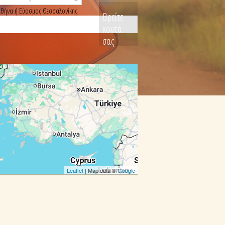
, Αθήνα ή Εύοσμος Θεσσαλονίκης
Βρείτε
κοντά
σας
Leaflet
| Map data ©
Google