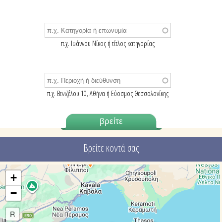
π.χ. Ιωάννου Νίκος ή τίτλος κατηγορίας
π.χ. Βενιζέλου 10, Αθήνα ή Εύοσμος Θεσσαλονίκης
Βρείτε κοντά σας
9
1
+
−
R