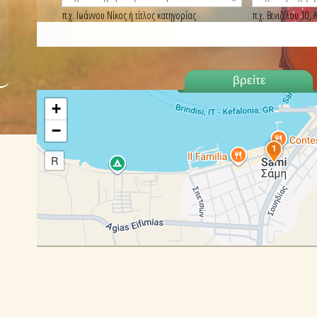
π.χ. Ιωάννου Νίκος ή τίτλος κατηγορίας
π.χ. Βενιζέλου 10
+
−
1
R