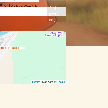
, Αθήνα ή Εύοσμος Θεσσαλονίκης
Βρείτε
κοντά
σας
Leaflet
| Map data ©
Google