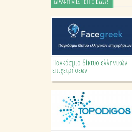
ΔΙΑΦΗΜΙΣΤΕΙΤΕ ΕΔΩ!
You are here
Home
» CORINTHIAN HOUSE GRILL
Παγκόσμιο δίκτυο ελληνικών
επιχειρήσεων