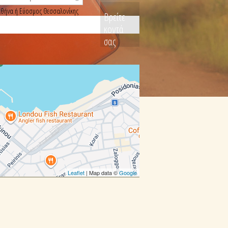
, Αθήνα ή Εύοσμος Θεσσαλονίκης
Βρείτε
κοντά
σας
Leaflet
| Map data ©
Google