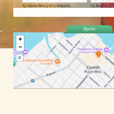
π.χ. Ιωάννου Νίκος ή τίτλος κατηγορίας
π.χ. Βενιζέλου 10
+
−
1
R