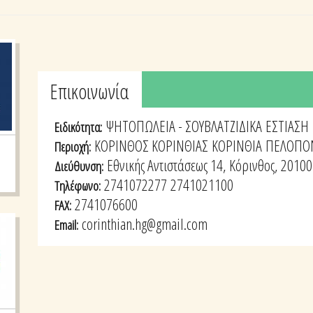
Tabs group καταχώρησης
Επικοινωνία
(active
tab)
ΨΗΤΟΠΩΛΕΙΑ - ΣΟΥΒΛΑΤΖΙΔΙΚΑ
ΕΣΤΙΑΣΗ
Ειδικότητα:
ΚΟΡΙΝΘΟΣ ΚΟΡΙΝΘΙΑΣ
ΚΟΡΙΝΘΙΑ
ΠΕΛΟΠΟ
Περιοχή:
Εθνικής Αντιστάσεως 14, Κόρινθος, 20100
Διεύθυνση:
2741072277
2741021100
Τηλέφωνο:
2741076600
FAX:
corinthian.hg@gmail.com
Email: