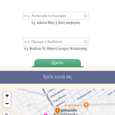
π.χ. Ιωάννου Νίκος ή τίτλος κατηγορίας
π.χ. Βενιζέλου 10, Αθήνα ή Εύοσμος Θεσσαλονίκης
Βρείτε κοντά σας
+
−
1
R