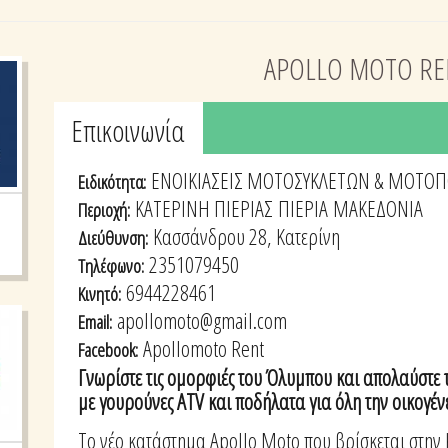
APOLLO MOTO RE
Tabs group καταχώρησης
Επικοινωνία
(active
tab)
ΕΝΟΙΚΙΑΣΕΙΣ ΜΟΤΟΣΥΚΛΕΤΩΝ & ΜΟΤΟ
Ειδικότητα:
ΚΑΤΕΡΙΝΗ ΠΙΕΡΙΑΣ
ΠΙΕΡΙΑ
ΜΑΚΕΔΟΝΙΑ
Περιοχή:
Κασσάνδρου 28, Κατερίνη
Διεύθυνση:
2351079450
Τηλέφωνο:
6944228461
Κινητό:
apollomoto@gmail.com
Email:
Apollomoto Rent
Facebook:
Γνωρίστε τις ομορφιές του Όλυμπου και απολαύστε 
με γουρούνες ATV και ποδήλατα για όλη την οικογέν
Το νέο κατάστημα Apollo Moto που βρίσκεται στην 