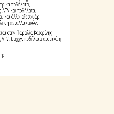
εκτρικά ποδήλατα,
ς ATV και ποδήλατα.
ια, και άλλα αξεσουάρ.
ληση ανταλλακτικών.
εται στην Παραλία Κατερίνης
ες ATV, buggy, ποδήλατα ατομικά ή
νης