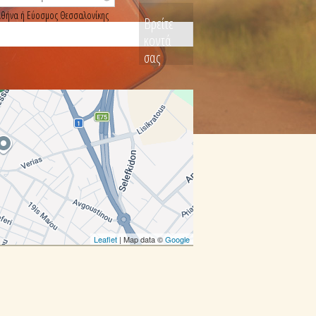
, Αθήνα ή Εύοσμος Θεσσαλονίκης
Βρείτε
κοντά
σας
Leaflet
| Map data ©
Google