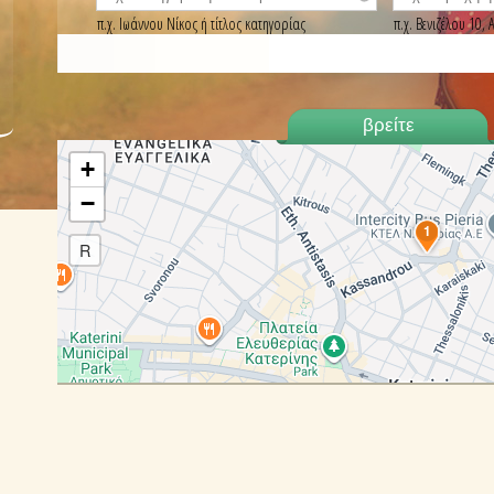
π.χ. Ιωάννου Νίκος ή τίτλος κατηγορίας
π.χ. Βενιζέλου 10
+
−
1
R