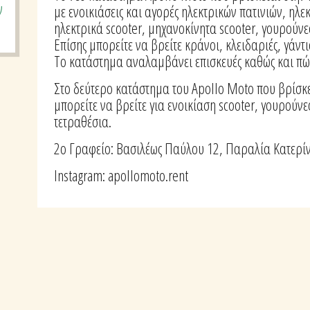
ν
με ενοικιάσεις και αγορές ηλεκτρικών πατινιών, ηλ
ηλεκτρικά scooter, μηχανοκίνητα scooter, γουρούνε
Επίσης μπορείτε να βρείτε κράνοι, κλειδαριές, γάντ
Το κατάστημα αναλαμβάνει επισκευές καθώς και πώ
Στο δεύτερο κατάστημα του Apollo Moto που βρίσκ
μπορείτε να βρείτε για ενοικίαση scooter, γουρούν
τετραθέσια.
2o Γραφείο: Βασιλέως Παύλου 12, Παραλία Κατερί
Instagram:
apollomoto.rent