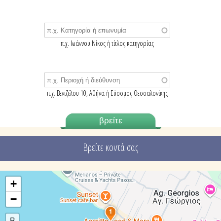
π.χ. Ιωάννου Νίκος ή τίτλος κατηγορίας
π.χ. Βενιζέλου 10, Αθήνα ή Εύοσμος Θεσσαλονίκης
Βρείτε κοντά σας
+
−
1
R