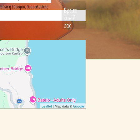
, Αθήνα ή Εύοσμος Θεσσαλονίκης
Βρείτε
κοντά
σας
Leaflet
| Map data ©
Google