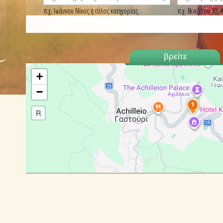
π.χ. Ιωάννου Νίκος ή τίτλος κατηγορίας
π.χ. Βενιζέλου 10
+
−
1
R