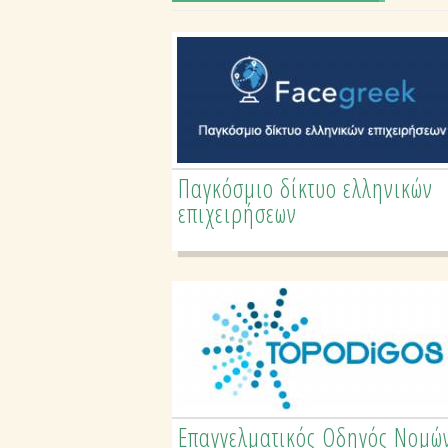
Παγκόσμιο δίκτυο ελληνικών
Επαγγελματικός Οδηγός
επιχειρήσεων
Ειδικοτήτων Ελλάδας
Επαγγελματικός Οδηγός Νομώ
Τουριστικός Οδηγός Νομών &