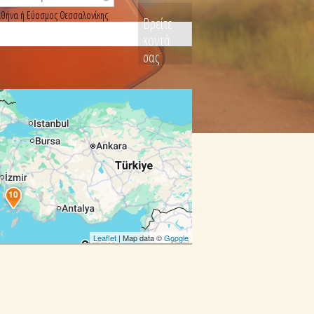
, Αθήνα ή Εύοσμος Θεσσαλονίκης
Βρείτε
κοντά
σας
10
Leaflet
| Map data ©
Google