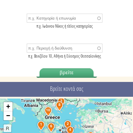
π.χ. Ιωάννου Νίκος ή τίτλος κατηγορίας
π.χ. Βενιζέλου 10, Αθήνα ή Εύοσμος Θεσσαλονίκης
Βρείτε κοντά σας
3
8
+
10
−
2
1
5
6
R
4