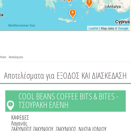
7
9
Leaflet
| Map data ©
Google
You are here
Home
»
Αποτελέσματα
» Αποτελέσματα για ΕΞΟΔΟΣ ΚΑΙ ΔΙΑΣΚΕΔΑΣΗ
Αποτελέσματα για ΕΞΟΔΟΣ ΚΑΙ ΔΙΑΣΚΕΔΑΣΗ
COOL BEANS COFFEE BITS & BITES -
ΤΣΟΥΡΑΚΗ ΕΛΕΝΗ
1
ΚΑΦΕΔΕΣ
Λαγανάς
ΖΑΚΥΝΘΟΣ ΖΑΚΥΝΘΟΥ
,
ΖΑΚΥΝΘΟΣ
,
ΝΗΣΙΑ ΙΟΝΙΟΥ