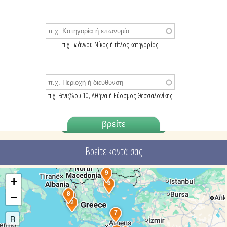
π.χ. Ιωάννου Νίκος ή τίτλος κατηγορίας
π.χ. Βενιζέλου 10, Αθήνα ή Εύοσμος Θεσσαλονίκης
Βρείτε κοντά σας
9
+
6
8
1
−
2
7
R