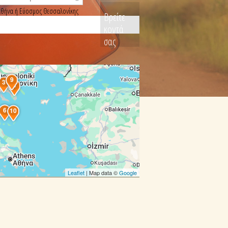
, Αθήνα ή Εύοσμος Θεσσαλονίκης
Βρείτε
κοντά
σας
2
9
3
5
6
10
Leaflet
| Map data ©
Google