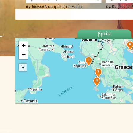
π.χ. Ιωάννου Νίκος ή τίτλος κατηγορίας
π.χ. Βενιζέλου 10
8
+
−
1
R
7
4
ΑΜΕΡΙΣΜΑΤΑ