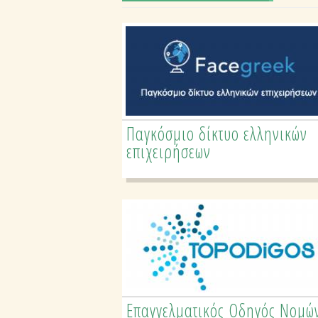
Παγκόσμιο δίκτυο ελληνικών
Επαγγελματικός Οδηγός
επιχειρήσεων
Ειδικοτήτων Ελλάδας
Επαγγελματικός Οδηγός Νομώ
Τουριστικός Οδηγός Νομών &